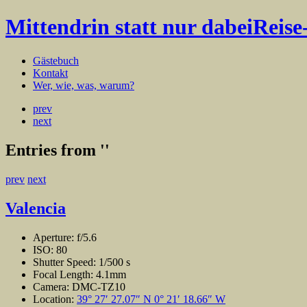
Mittendrin statt nur dabei
Reise
Gästebuch
Kontakt
Wer, wie, was, warum?
prev
next
Entries from
''
prev
next
Valencia
Aperture:
f/5.6
ISO:
80
Shutter Speed:
1/500 s
Focal Length:
4.1mm
Camera:
DMC-TZ10
Location:
39° 27′ 27.07″ N 0° 21′ 18.66″ W