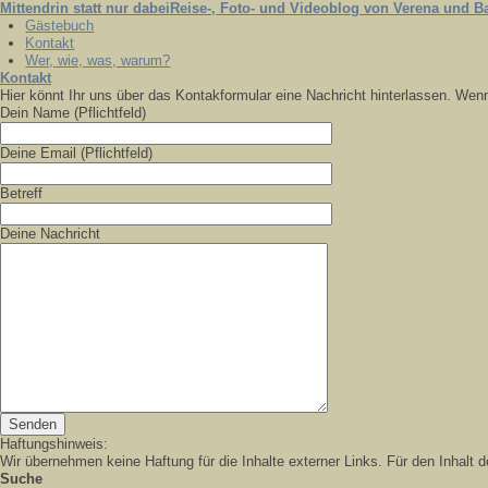
Mittendrin statt nur dabei
Reise-, Foto- und Videoblog von Verena und Ba
Gästebuch
Kontakt
Wer, wie, was, warum?
Kontakt
Hier könnt Ihr uns über das Kontakformular eine Nachricht hinterlassen. Wenn
Dein Name (Pflichtfeld)
Deine Email (Pflichtfeld)
Betreff
Deine Nachricht
Haftungshinweis:
Wir übernehmen keine Haftung für die Inhalte externer Links. Für den Inhalt de
Suche