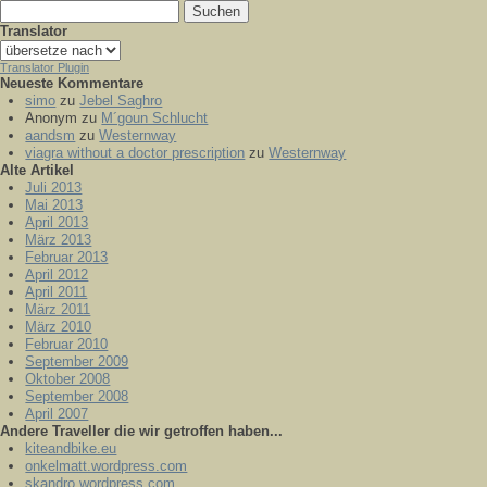
Suchen
nach:
Translator
Translator Plugin
Neueste Kommentare
simo
zu
Jebel Saghro
Anonym
zu
M´goun Schlucht
aandsm
zu
Westernway
viagra without a doctor prescription
zu
Westernway
Alte Artikel
Juli 2013
Mai 2013
April 2013
März 2013
Februar 2013
April 2012
April 2011
März 2011
März 2010
Februar 2010
September 2009
Oktober 2008
September 2008
April 2007
Andere Traveller die wir getroffen haben...
kiteandbike.eu
onkelmatt.wordpress.com
skandro.wordpress.com