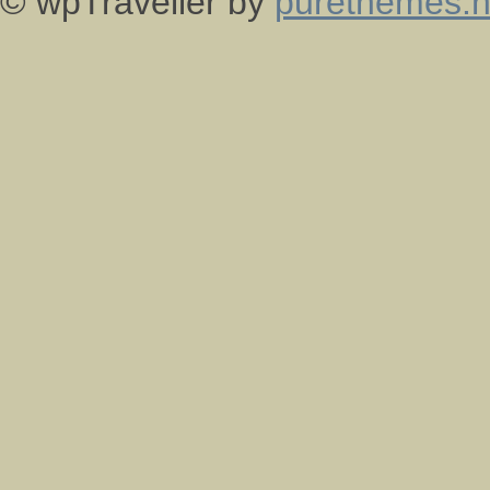
© wpTraveller by
purethemes.n