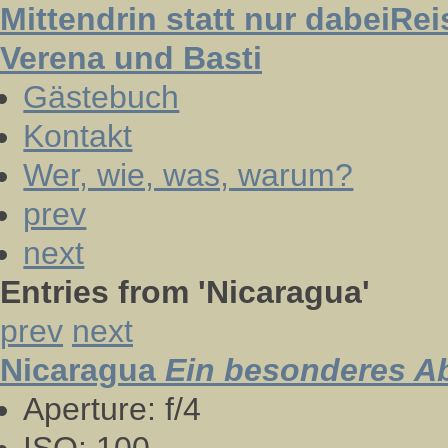
Mittendrin statt nur dabei
Rei
Verena und Basti
Gästebuch
Kontakt
Wer, wie, was, warum?
prev
next
Entries from
'Nicaragua'
prev
next
Nicaragua
Ein besonderes A
Aperture:
f/4