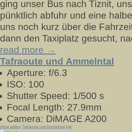
ging unser Bus nach Tiznit, uns
pünktlich abfuhr und eine halb
uns noch kurz über die Fahrzei
dann den Taxiplatz gesucht, n
read more →
Tafraoute und Ammelntal
Aperture:
f/6.3
ISO:
100
Shutter Speed:
1/500 s
Focal Length:
27.9mm
Camera:
DiMAGE A200
show gallery
Tafraoute und Ammelntal
link