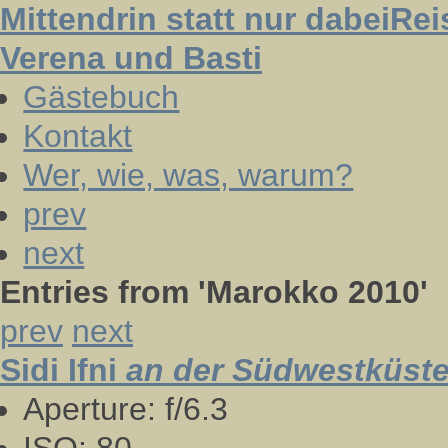
Mittendrin statt nur dabei
Rei
Verena und Basti
Gästebuch
Kontakt
Wer, wie, was, warum?
prev
next
Entries from
'Marokko 2010'
prev
next
Sidi Ifni
an der Südwestküst
Aperture:
f/6.3