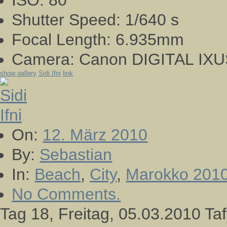
ISO:
80
Shutter Speed:
1/640 s
Focal Length:
6.935mm
Camera:
Canon DIGITAL IXU
show gallery
Sidi Ifni
link
On:
12. März 2010
By:
Sebastian
In:
Beach
,
City
,
Marokko 201
No Comments.
Tag 18, Freitag, 05.03.2010 Tafr