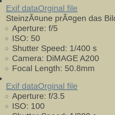
Exif data
Orginal file
SteinzÃ¤une prÃ¤gen das Bild
Aperture:
f/5
ISO:
50
Shutter Speed:
1/400 s
Camera:
DiMAGE A200
Focal Length:
50.8mm
Exif data
Orginal file
Aperture:
f/3.5
ISO:
100