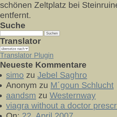
schönen Zeltplatz bei Steinruin
entfernt.
Suche
Suchen
nach:
Translator
Translator Plugin
Neueste Kommentare
simo
zu
Jebel Saghro
Anonym
zu
M´goun Schlucht
aandsm
zu
Westernway
viagra without a doctor prescr
On:
22. April 2007