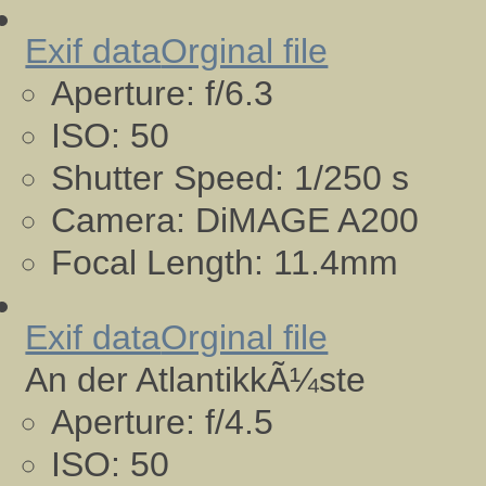
Exif data
Orginal file
Aperture:
f/6.3
ISO:
50
Shutter Speed:
1/250 s
Camera:
DiMAGE A200
Focal Length:
11.4mm
Exif data
Orginal file
An der AtlantikkÃ¼ste
Aperture:
f/4.5
ISO:
50