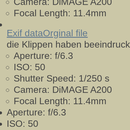
Camera:
DiMAGE A200
Focal Length:
11.4mm
Exif data
Orginal file
die Klippen haben beeindruc
Aperture:
f/6.3
ISO:
50
Shutter Speed:
1/250 s
Camera:
DiMAGE A200
Focal Length:
11.4mm
Aperture:
f/6.3
ISO:
50