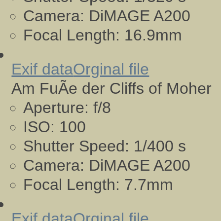
Camera:
DiMAGE A200
Focal Length:
16.9mm
Exif data
Orginal file
Am FuÃe der Cliffs of Moher
Aperture:
f/8
ISO:
100
Shutter Speed:
1/400 s
Camera:
DiMAGE A200
Focal Length:
7.7mm
Exif data
Orginal file