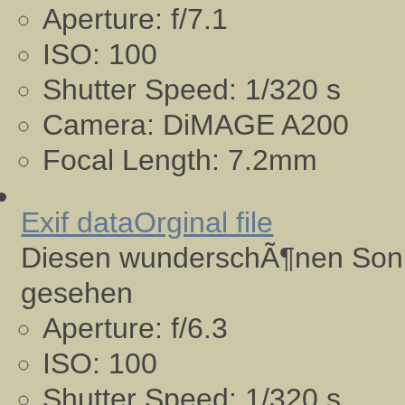
Aperture:
f/7.1
ISO:
100
Shutter Speed:
1/320 s
Camera:
DiMAGE A200
Focal Length:
7.2mm
Exif data
Orginal file
Diesen wunderschÃ¶nen Sonn
gesehen
Aperture:
f/6.3
ISO:
100
Shutter Speed:
1/320 s