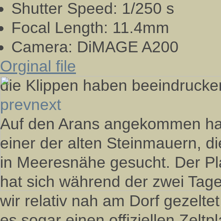
Shutter Speed:
1/250 s
Focal Length:
11.4mm
Camera:
DiMAGE A200
Orginal file
die Klippen haben beeindruck
prev
next
Auf den Arans angekommen habe
einer der alten Steinmauern, di
in Meeresnähe gesucht. Der Pl
hat sich während der zwei Tag
wir relativ nah am Dorf gezelte
es sogar einen offiziellen Zeltp