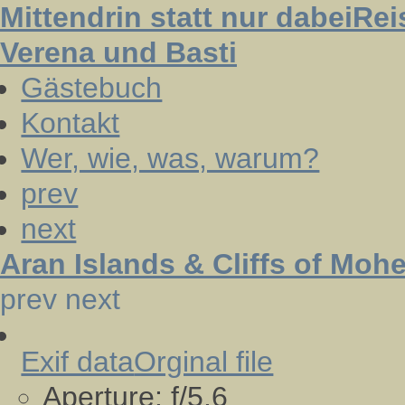
Mittendrin statt nur dabei
Rei
Verena und Basti
Gästebuch
Kontakt
Wer, wie, was, warum?
prev
next
Aran Islands & Cliffs of Mohe
prev
next
Exif data
Orginal file
Aperture:
f/5.6