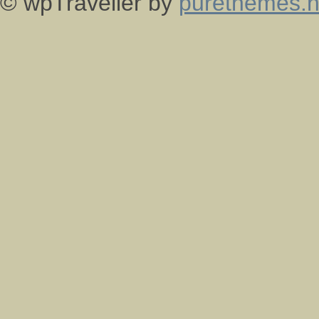
© wpTraveller by
purethemes.n