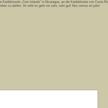
ie Karibikinseln „Corn Islands“ in Nicaragua, an die Karibikküste von Costa 
eben zu dürfen. Ihr seht es geht mir sehr, sehr gut! Nos vemos en julio!