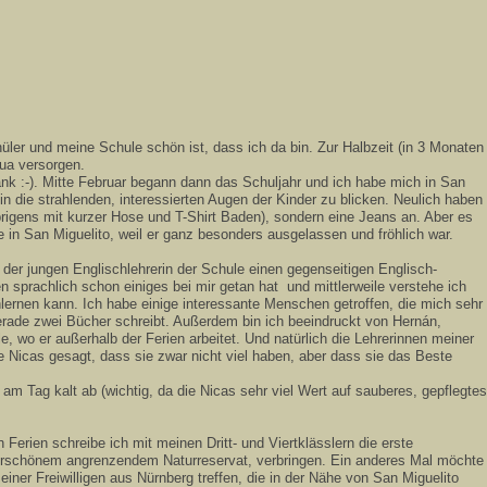
üler und meine Schule schön ist, dass ich da bin. Zur Halbzeit (in 3 Monaten
ua versorgen.
Dank :-). Mitte Februar begann dann das Schuljahr und ich habe mich in San
in die strahlenden, interessierten Augen der Kinder zu blicken. Neulich haben
igens mit kurzer Hose und T-Shirt Baden), sondern eine Jeans an. Aber es
e in San Miguelito, weil er ganz besonders ausgelassen und fröhlich war.
der jungen Englischlehrerin der Schule einen gegenseitigen Englisch-
sprachlich schon einiges bei mir getan hat und mittlerweile verstehe ich
nlernen kann. Ich habe einige interessante Menschen getroffen, die mich sehr
gerade zwei Bücher schreibt. Außerdem bin ich beeindruckt von Hernán,
e, wo er außerhalb der Ferien arbeitet. Und natürlich die Lehrerinnen meiner
e Nicas gesagt, dass sie zwar nicht viel haben, aber dass sie das Beste
m Tag kalt ab (wichtig, da die Nicas sehr viel Wert auf sauberes, gepflegtes
rien schreibe ich mit meinen Dritt- und Viertklässlern die erste
derschönem angrenzendem Naturreservat, verbringen. Ein anderes Mal möchte
iner Freiwilligen aus Nürnberg treffen, die in der Nähe von San Miguelito