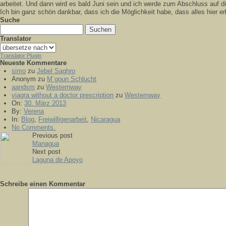
arbeitet. Und dann wird es bald Juni sein und ich werde zum Abschluss auf d
I
ch bin ganz schön dankbar, dass ich die Möglichkeit habe, dass alles hier erl
Suche
Suchen
nach:
Translator
Translator Plugin
Neueste Kommentare
simo
zu
Jebel Saghro
Anonym
zu
M´goun Schlucht
aandsm
zu
Westernway
viagra without a doctor prescription
zu
Westernway
On:
30. März 2013
By:
Verena
In:
Blog
,
Freiwilligenarbeit
,
Nicaragua
No Comments.
Previous post
Managua
Next post
Laguna de Apoyo
Schreibe einen Kommentar