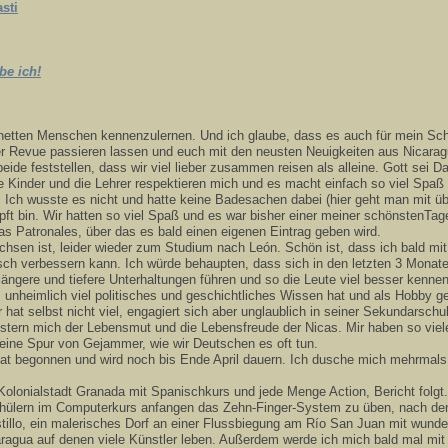
sti
be ich!
ne netten Menschen kennenzulernen. Und ich glaube, dass es auch für mein Sch
er Revue passieren lassen und euch mit den neusten Neuigkeiten aus Nicarag
ide feststellen, dass wir viel lieber zusammen reisen als alleine. Gott sei 
Die Kinder und die Lehrer respektieren mich und es macht einfach so viel Spaß 
ch wusste es nicht und hatte keine Badesachen dabei (hier geht man mit übr
pft bin. Wir hatten so viel Spaß und es war bisher einer meiner schönstenTag
as Patronales, über das es bald einen eigenen Eintrag geben wird.
hsen ist, leider wieder zum Studium nach León. Schön ist, dass ich bald mit 
h verbessern kann. Ich würde behaupten, dass sich in den letzten 3 Monaten 
längere und tiefere Unterhaltungen führen und so die Leute viel besser kenne
t, unheimlich viel politisches und geschichtliches Wissen hat und als Hobby 
at selbst nicht viel, engagiert sich aber unglaublich in seiner Sekundarschul
istern mich der Lebensmut und die Lebensfreude der Nicas. Mir haben so viel
Keine Spur von Gejammer, wie wir Deutschen es oft tun.
hat begonnen und wird noch bis Ende April dauern. Ich dusche mich mehrmals a
 Kolonialstadt Granada mit Spanischkurs und jede Menge Action, Bericht folgt.
hülern im Computerkurs anfangen das Zehn-Finger-System zu üben, nach den Fe
tillo, ein malerisches Dorf an einer Flussbiegung am Río San Juan mit wun
ragua auf denen viele Künstler leben. Außerdem werde ich mich bald mal mit e