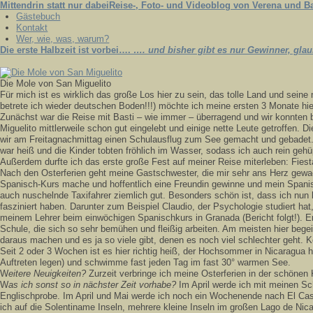
Mittendrin statt nur dabei
Reise-, Foto- und Videoblog von Verena und Ba
Gästebuch
Kontakt
Wer, wie, was, warum?
Die erste Halbzeit ist vorbei….
…. und bisher gibt es nur Gewinner, glau
Die Mole von San Miguelito
F
ür mich ist es wirklich das große Los hier zu sein, das tolle Land und sei
betrete ich wieder deutschen Boden!!!) möchte ich meine ersten 3 Monate hi
Z
unächst war die Reise mit Basti – wie immer – überragend und wir konnten be
Miguelito mittlerweile schon gut eingelebt und einige nette Leute getroffen. 
wir am Freitagnachmittag einen Schulausflug zum See gemacht und gebadet. I
war heiß und die Kinder tobten fröhlich im Wasser, sodass ich auch rein gehü
Außerdem durfte ich das erste große Fest auf meiner Reise miterleben: Fiest
N
ach den Osterferien geht meine Gastschwester, die mir sehr ans Herz gewac
Spanisch-Kurs mache und hoffentlich eine Freundin gewinne und mein Spanisc
auch nuschelnde Taxifahrer ziemlich gut. Besonders schön ist, dass ich nun 
fasziniert haben. Darunter zum Beispiel Claudio, der Psychologie studiert ha
meinem Lehrer beim einwöchigen Spanischkurs in Granada (Bericht folgt!). Er h
Schule, die sich so sehr bemühen und fleißig arbeiten. Am meisten hier bege
daraus machen und es ja so viele gibt, denen es noch viel schlechter geht. 
S
eit 2 oder 3 Wochen ist es hier richtig heiß, der Hochsommer in Nicaragua 
Auftreten legen) und schwimme fast jeden Tag im fast 30° warmen See.
W
eitere Neuigkeiten?
Zurzeit verbringe ich meine Osterferien in der schönen
W
as ich sonst so in nächster Zeit vorhabe?
Im April werde ich mit meinen Sc
Englischprobe. Im April und Mai werde ich noch ein Wochenende nach El Cas
ich auf die Solentiname Inseln, mehrere kleine Inseln im großen Lago de Nica